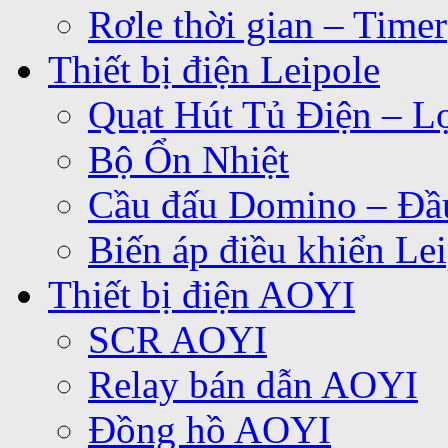
Rơle thời gian – Timer
Thiết bị điện Leipole
Quạt Hút Tủ Điện – Lọ
Bộ Ổn Nhiệt
Cầu đấu Domino – Đầu
Biến áp điều khiển Le
Thiết bị điện AOYI
SCR AOYI
Relay bán dẫn AOYI
Đồng hồ AOYI