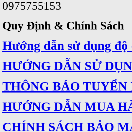
0975755153
Quy Định & Chính Sách
Hướng dẫn sử dụng độ 
HƯỚNG DẪN SỬ DỤNG
THÔNG BÁO TUYỂN
HƯỚNG DẪN MUA H
CHÍNH SÁCH BẢO M