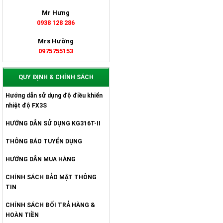
Mr Hưng
0938 128 286
Mrs Hường
0975755153
QUY ĐỊNH & CHÍNH SÁCH
Hướng dẫn sử dụng độ điều khiển
nhiệt độ FX3S
HƯỚNG DẪN SỬ DỤNG KG316T-II
THÔNG BÁO TUYỂN DỤNG
HƯỚNG DẪN MUA HÀNG
CHÍNH SÁCH BẢO MẬT THÔNG
TIN
CHÍNH SÁCH ĐỔI TRẢ HÀNG &
HOÀN TIỀN