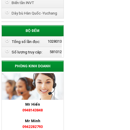
Biến tần INVT
Dây bù Hàn Quốc -Yuchang
BỘ ĐẾM
1028013
Tổng số lần đọc:
581012
Số lượng truy cập:
PHÒNG KINH DOANH
Mr Hiển
0948143848
Mr Minh
0942282793