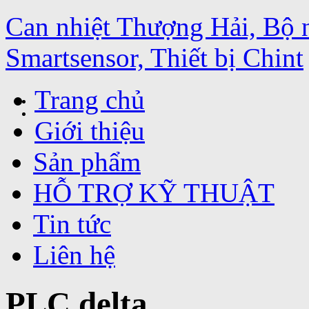
Can nhiệt Thượng Hải, Bộ 
Smartsensor, Thiết bị Chint
Trang chủ
Giới thiệu
Sản phẩm
HỖ TRỢ KỸ THUẬT
Tin tức
Liên hệ
PLC delta