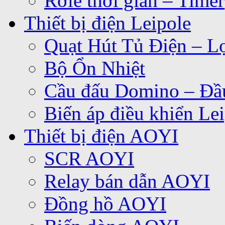
Rơle thời gian – Timer
Thiết bị điện Leipole
Quạt Hút Tủ Điện – Lọ
Bộ Ổn Nhiệt
Cầu đấu Domino – Đầu
Biến áp điều khiển Le
Thiết bị điện AOYI
SCR AOYI
Relay bán dẫn AOYI
Đồng hồ AOYI