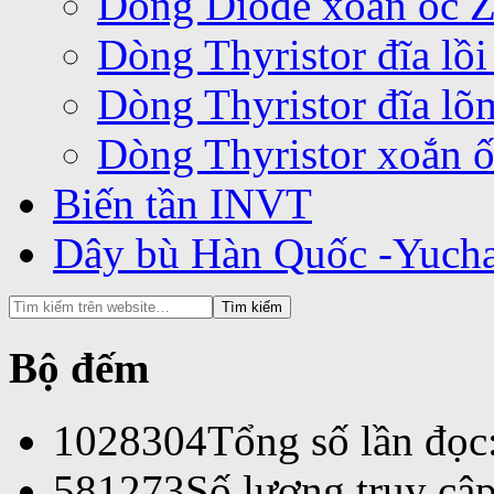
Dòng Diode xoắn ốc 
Dòng Thyristor đĩa lồ
Dòng Thyristor đĩa l
Dòng Thyristor xoắn 
Biến tần INVT
Dây bù Hàn Quốc -Yuch
Bộ đếm
1028304
Tổng số lần đọc
581273
Số lượng truy cập