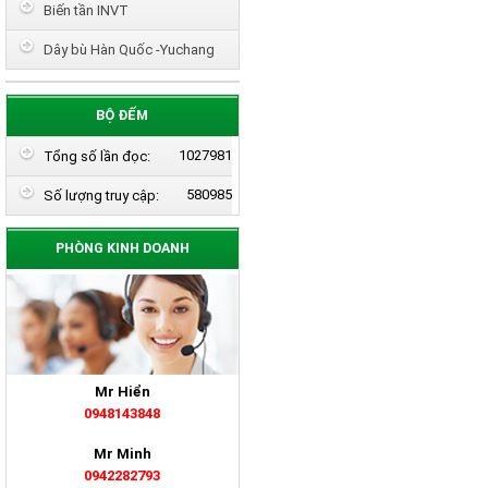
Biến tần INVT
Dây bù Hàn Quốc -Yuchang
BỘ ĐẾM
1027981
Tổng số lần đọc:
580985
Số lượng truy cập:
PHÒNG KINH DOANH
Mr Hiển
0948143848
Mr Minh
0942282793