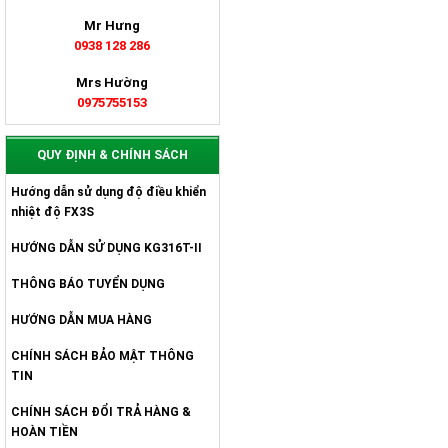
Mr Hưng
0938 128 286
Mrs Hường
0975755153
QUY ĐỊNH & CHÍNH SÁCH
Hướng dẫn sử dụng độ điều khiển
nhiệt độ FX3S
HƯỚNG DẪN SỬ DỤNG KG316T-II
THÔNG BÁO TUYỂN DỤNG
HƯỚNG DẪN MUA HÀNG
CHÍNH SÁCH BẢO MẬT THÔNG
TIN
CHÍNH SÁCH ĐỔI TRẢ HÀNG &
HOÀN TIỀN