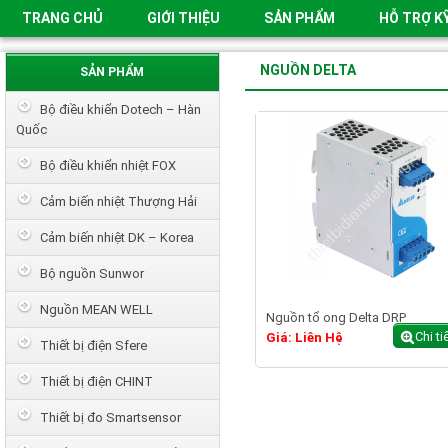
TRANG CHỦ
GIỚI THIỆU
SẢN PHẨM
HỖ TRỢ K
NGUỒN DELTA
SẢN PHẨM
Bộ điều khiển Dotech – Hàn
Quốc
Bộ điều khiển nhiệt FOX
Cảm biến nhiệt Thượng Hải
Cảm biến nhiệt DK – Korea
Bộ nguồn Sunwor
Nguồn MEAN WELL
Nguồn tổ ong Delta DRP
Chi ti
Giá: Liên Hệ
Thiết bị điện Sfere
Thiết bị điện CHINT
Thiết bị đo Smartsensor