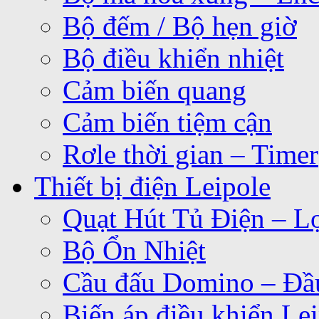
Bộ đếm / Bộ hẹn giờ
Bộ điều khiển nhiệt
Cảm biến quang
Cảm biến tiệm cận
Rơle thời gian – Timer
Thiết bị điện Leipole
Quạt Hút Tủ Điện – Lọ
Bộ Ổn Nhiệt
Cầu đấu Domino – Đầu
Biến áp điều khiển Le