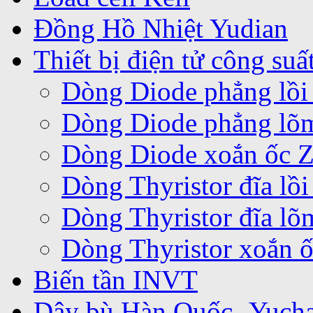
Đồng Hồ Nhiệt Yudian
Thiết bị điện tử công suấ
Dòng Diode phẳng lồi
Dòng Diode phẳng lõ
Dòng Diode xoắn ốc 
Dòng Thyristor đĩa lồ
Dòng Thyristor đĩa l
Dòng Thyristor xoắn 
Biến tần INVT
Dây bù Hàn Quốc -Yuch