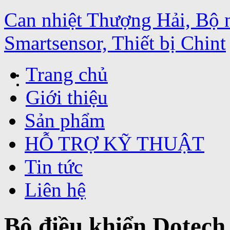
Can nhiệt Thượng Hải, Bộ 
Smartsensor, Thiết bị Chint
Trang chủ
Giới thiệu
Sản phẩm
HỖ TRỢ KỸ THUẬT
Tin tức
Liên hệ
Bộ điều khiển Dotech