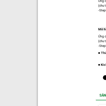
Ứng d
(chu t
-Step
Mô h
Ứng 
(chu t
-Step
■ Th
■ Kí
SẢN