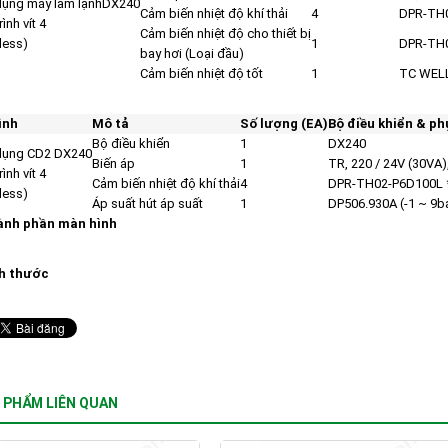
ụng máy làm lạnhDX240
Cảm biến nhiệt độ khí thải
4
DPR-TH0
rình vít 4
Cảm biến nhiệt độ cho thiết bị
less)
1
DPR-TH0
bay hơi (Loại đầu)
Cảm biến nhiệt độ tốt
1
TC WELL 
ình
Mô tả
Số lượng (EA)
Bộ điều khiển & ph
Bộ điều khiển
1
DX240
dụng CD2 DX240
Biến áp
1
TR, 220 / 24V (30VA)
rình vít 4
Cảm biến nhiệt độ khí thải
4
DPR-TH02-P6D100L 
less)
Áp suất hút áp suất
1
DP506.930A (-1 ~ 9b
ành phần màn hình
ch thước
 PHẨM LIÊN QUAN