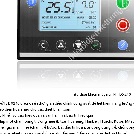
Bộ điều khiển máy nén khí DX240
 xử lý DX240 điều khiển thời gian điều chỉnh công suất để tiết kiệm năng lượng
iao diện hoàn hảo cho các thiết bị an toàn.
u khiển vô cấp hiệu quả và vận hành và bảo trì hiệu quả –
 lập một chạm bằng thương hiệu (Bitzer, Fusheng, Hanbell, Hitachi, Kobe, Mits
hẹn giờ mạnh mẽ (chậm trễ bước, bắt đầu trì hoãn, tự động dừng trễ, khởi động
m soát nhiệt độ và áp suất (nhiệt độ đầu vào / đầu ra, áp suất hút và khí xả)