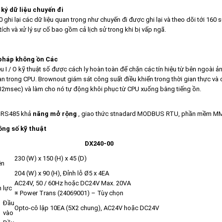
ký dữ liệu chuyến đi
 ghi lại các dữ liệu quan trọng như chuyến đi được ghi lại và theo dõi tới 160 
tích và xử lý sự cố bao gồm cả lịch sử trong khi bị vấp ngã.
 pháp không ồn Các
iệu I / O kỹ thuật số được cách ly hoàn toàn để chặn các tín hiệu từ bên ngoà
àn trong CPU. Brownout giám sát công suất điều khiển trong thời gian thực và cơ
32msec) và làm cho nó tự động khôi phục từ CPU xuống bằng tiếng ồn.
 RS485 khả
năng mở rộng
, giao thức stnadard MODBUS RTU, phần mềm MMI 
ng số kỹ thuật
DX240-00
230 (W) x 150 (H) x 45 (D)
ên
204 (W) x 90 (H), Đỉnh lỗ Ø5 x 4EA
AC24V, 50 / 60Hz hoặc DC24V Max. 20VA
 lực
※ Power Trans (24069001) – Tùy chọn
Đầu
Opto-cô lập 10EA (5X2 chung), AC24V hoặc DC24V
vào