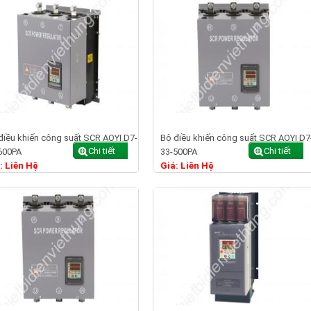
điều khiến công suất SCR AOYI D7-
Bộ điều khiến công suất SCR AOYI D7
Chi tiết
Chi tiết
600PA
33-500PA
: Liên Hệ
Giá: Liên Hệ