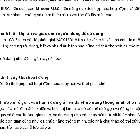
 RISC hiệu suất cao
Micom RISC
hiệu năng cao tích hợp các hoạt động và điều
thực sự nhanh chóng và giảm thiểu rủi ro với tốc độ lấy mẫu cao.
ình hiển thị lớn và giao diện người dùng dễ sử dụng
ình LCD 5 inch có độ phân giải 240X128 hỗ trợ các văn bản và hình ảnh đa ngôn
 Hàn) cho người dùng, bất kỳ nhà điều hành nào cũng có thể chọn tất cả các
 dễ dàng như đầu ngón tay của bạn.
thị trạng thái hoạt động
 hiển thị trạng thái hoạt động của máy nén và thời gian chờ.
thước nhỏ gọn, vận hành đơn giản và đa chức năng thông minh cho máy
hợp các mô-đun điều khiển và hiển thị làm cho nó có thể nhỏ gọn và đáng tin c
ngay cả ở các không gian nhỏ, và áp dụng cho các máy nén trục vít khác nhau. Vớ
tác đơn giản cũng như đa chức năng thông minh, các nhà khai thác có thể xử lý
ian, tiền bạc và nỗ lực bảo trì.