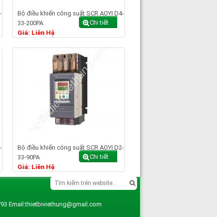
-
Bộ điều khiến công suất SCR AOYI D4-
Chi tiết
33-200PA
Giá: Liên Hệ
-
Bộ điều khiến công suất SCR AOYI D2-
Chi tiết
33-90PA
Giá: Liên Hệ
93 Email:thietbiviethung@gmail.com