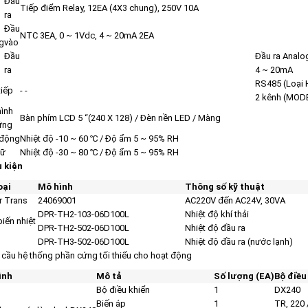
Đầu
Tiếp điểm Relay, 12EA (4X3 chung), 250V 10A
ra
Đầu
NTC 3EA, 0 ~ 1Vdc, 4 ~ 20mA 2EA
g
vào
Đầu
Đầu ra Analo
ra
4 ~ 20mA
RS485 (Loại 
tiếp
- -
2 kênh (MOD
ình
Bàn phím LCD 5 “(240 X 128) / Đèn nền LED / Màng
ứng
 động
Nhiệt độ -10 ~ 60 ℃ / Độ ẩm 5 ~ 95% RH
rữ
Nhiệt độ -30 ~ 80 ℃ / Độ ẩm 5 ~ 95% RH
 kiện
oại
Mô hình
Thông số kỹ thuật
 Trans
24069001
AC220V đến AC24V, 30VA
DPR-TH2-103-06D100L
Nhiệt độ khí thải
iến nhiệt
DPR-TH2-502-06D100L
Nhiệt độ đầu ra
DPR-TH3-502-06D100L
Nhiệt độ đầu ra (nước lạnh)
 cầu hệ thống phần cứng tối thiểu cho hoạt động
ình
Mô tả
Số lượng (EA)
Bộ điều
Bộ điều khiển
1
DX240
Biến áp
1
TR, 220 