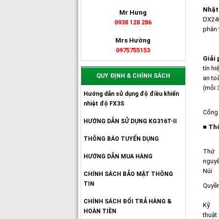
Nhật 
Mr Hưng
DX240
0938 128 286
phân 
Mrs Hường
0975755153
Giải
tín h
QUY ĐỊNH & CHÍNH SÁCH
an to
(mỗi 
Hướng dẫn sử dụng độ điều khiển
nhiệt độ FX3S
Cổng
HƯỚNG DẪN SỬ DỤNG KG316T-II
■ Thô
THÔNG BÁO TUYỂN DỤNG
Thứ
HƯỚNG DẪN MUA HÀNG
nguy
Núi
CHÍNH SÁCH BẢO MẬT THÔNG
TIN
Quyền
CHÍNH SÁCH ĐỔI TRẢ HÀNG &
Kỹ
HOÀN TIỀN
thuật