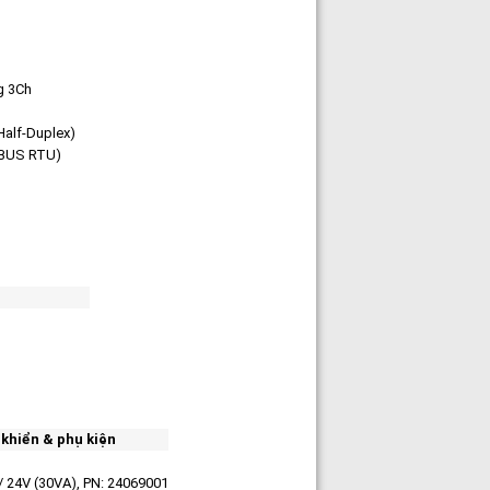
g 3Ch
Half-Duplex)
BUS RTU)
 khiển & phụ kiện
/ 24V (30VA), PN: 24069001