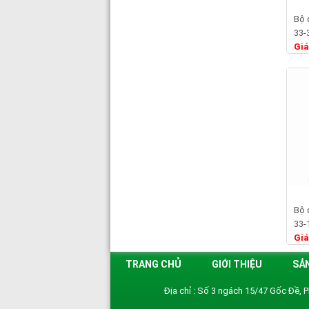
Bộ 
33-
Giá
Bộ 
33-
Giá
TRANG CHỦ
GIỚI THIỆU
SẢ
Địa chỉ : Số 3 ngách 15/47 Gốc Đề