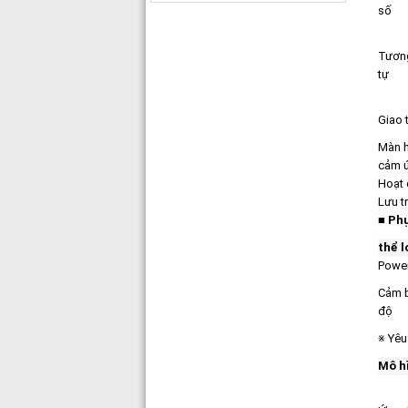
số
Tươn
tự
Giao 
Màn h
cảm 
Hoạt
Lưu t
■ Phụ
thể l
Power
Cảm b
độ
※ Yêu
Mô h