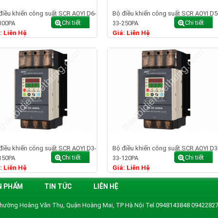
điều khiến công suất SCR AOYI D6-
Bộ điều khiến công suất SCR AOYI D5
Chi tiết
Chi tiết
300PA
33-250PA
: Liên Hệ
Giá: Liên Hệ
điều khiến công suất SCR AOYI D3-
Bộ điều khiến công suất SCR AOYI D3
Chi tiết
Chi tiết
150PA
33-120PA
: Liên Hệ
Giá: Liên Hệ
N PHẨM
TIN TỨC
LIÊN HỆ
, Phường Hoàng Văn Thụ, Quận Hoàng Mai, TP Hà Nội Tel 0948143848 09422827