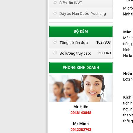
Biến tần INVT
Micrô
Dây bù Hàn Quốc -Yuchang
lệnh 
BỘ ĐẾM
Màn h
Màn h
1027803
Tổng số lần đọc:
tiếng
hình.
580848
Số lượng truy cập:
Nó là
PHÒNG KINH DOANH
Hiển 
DX240
Kích 
tích 
Mr Hiển
nơi, 
0948143848
thao 
thời g
Mr Minh
0942282793