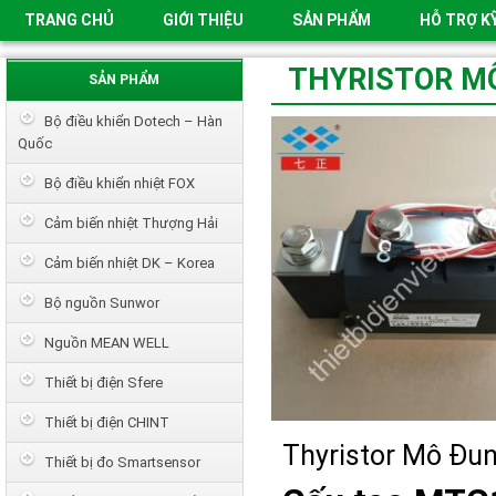
TRANG CHỦ
GIỚI THIỆU
SẢN PHẨM
HỖ TRỢ K
THYRISTOR M
SẢN PHẨM
Bộ điều khiển Dotech – Hàn
Quốc
Bộ điều khiển nhiệt FOX
Cảm biến nhiệt Thượng Hải
Cảm biến nhiệt DK – Korea
Bộ nguồn Sunwor
Nguồn MEAN WELL
Thiết bị điện Sfere
Thiết bị điện CHINT
Thyristor Mô Đ
Thiết bị đo Smartsensor