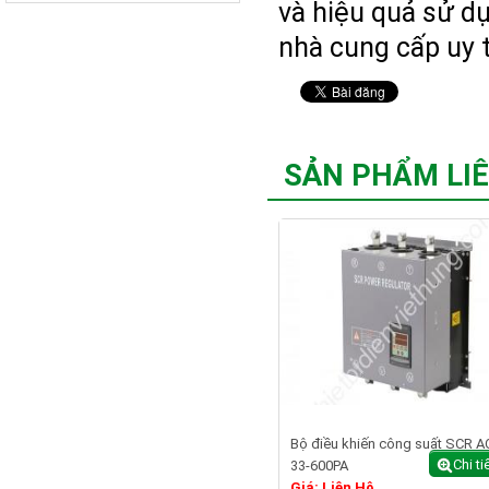
và hiệu quả sử d
nhà cung cấp uy 
SẢN PHẨM LI
Bộ điều khiến công suất SCR A
Chi ti
33-600PA
Giá: Liên Hệ