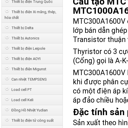
Cấu tạo MTC
Thiết bị điện Trung Quốc
MTC1000A16
Thiết bị điện Xi măng, thép,
hóa chất
MTC300A1600V cũ
Thiết bị Delta
lớp bán dẫn ghép 
Transistor thuận
Thiết bị Autonics
Thiết bị điện Leipole
Thyristor có 3 cự
Thiết bị điện AOYI
(Cổng) gọi là A-K
Thiết bị điện Migunst
MTC300A1600V là 
Can nhiệt TEMPSENS
khi được phân cự
có một điện áp k
Load cell PT
áp đảo chiều hoặ
Load cell Keli
Đặc tính sản
Đồng Hồ Nhiệt Yudian
Thiết bị điện tử công suất
Sản xuất theo hìn