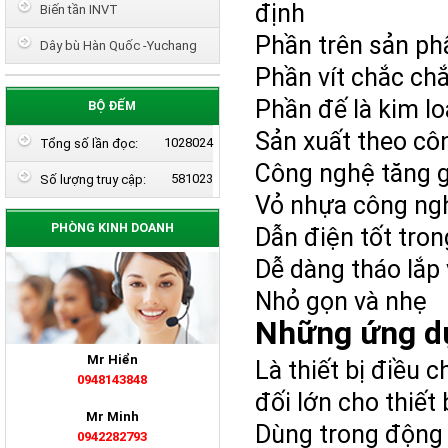
định
Biến tần INVT
Phần trên sản ph
Dây bù Hàn Quốc -Yuchang
Phần vít chắc chắ
Phần đế là kim lo
BỘ ĐẾM
Sản xuất theo c
1028024
Tổng số lần đọc:
Công nghệ tăng g
581023
Số lượng truy cập:
Vỏ nhựa công ngh
PHÒNG KINH DOANH
Dẫn điện tốt tron
Dễ dàng tháo lắp
Nhỏ gọn và nhẹ
Những ứng dụ
Mr Hiển
Là thiết bị điều 
0948143848
đối lớn cho thiết 
Mr Minh
Dùng trong động 
0942282793