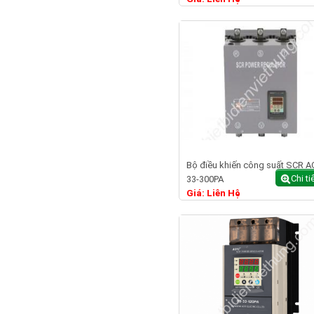
Bộ điều khiến công suất SCR A
Chi ti
33-300PA
Giá: Liên Hệ