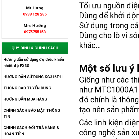
Tối ưu nguồn điệ
Mr Hưng
Dùng để khởi độn
0938 128 286
Sử dụng trong cá
Mrs Hường
0975755153
Dùng cho lò vi só
khác…
QUY ĐỊNH & CHÍNH SÁCH
Hướng dẫn sử dụng độ điều khiển
Một số lưu ý
nhiệt độ FX3S
HƯỚNG DẪN SỬ DỤNG KG316T-II
Giống như các thi
như MTC1000A160
THÔNG BÁO TUYỂN DỤNG
đó chính là thôn
HƯỚNG DẪN MUA HÀNG
tạo nên sản phẩm
CHÍNH SÁCH BẢO MẬT THÔNG
TIN
Các linh kiện điệ
CHÍNH SÁCH ĐỔI TRẢ HÀNG &
công nghệ sản xu
HOÀN TIỀN