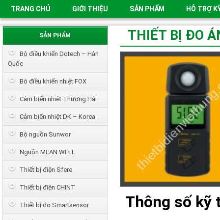
TRANG CHỦ
GIỚI THIỆU
SẢN PHẨM
HỖ TRỢ K
THIẾT BỊ ĐO 
SẢN PHẨM
Bộ điều khiển Dotech – Hàn
Quốc
Bộ điều khiển nhiệt FOX
Cảm biến nhiệt Thượng Hải
Cảm biến nhiệt DK – Korea
Bộ nguồn Sunwor
Nguồn MEAN WELL
Thiết bị điện Sfere
Thiết bị điện CHINT
Thông số kỹ t
Thiết bị đo Smartsensor