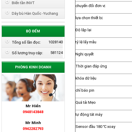
Biến tần INVT
chuyển đổi đơn vị
Dây bù Hàn Quốc -Yuchang
lựa chọn thiết bị
Độ lặp lại
BỘ ĐẾM
1028140
tỷ lệ lấy mẫu
Tổng số lần đọc:
581124
Số lượng truy cập:
Nghị quyết
Thời gian đáp ứng
PHÒNG KINH DOANH
khóa dữ liệu
chỉ báo pin
Quá tải Mẹo
Mr Hiển
0948143848
tự động tắt máy
Mr Minh
Sensor đầu 180 ℃ xoay
0942282793