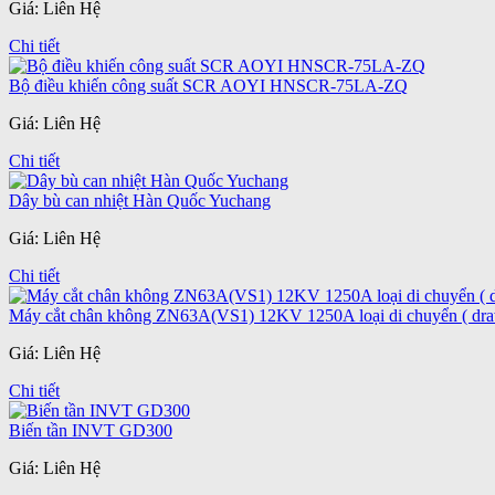
Giá: Liên Hệ
Chi tiết
Bộ điều khiến công suất SCR AOYI HNSCR-75LA-ZQ
Giá: Liên Hệ
Chi tiết
Dây bù can nhiệt Hàn Quốc Yuchang
Giá: Liên Hệ
Chi tiết
Máy cắt chân không ZN63A(VS1) 12KV 1250A loại di chuyển ( dra
Giá: Liên Hệ
Chi tiết
Biến tần INVT GD300
Giá: Liên Hệ