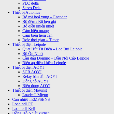
PLC delta
Servo Delta
Thiết bị Autonics
Bộ mã hoá xung – Encoder
Bộ đếm / Bộ hẹn giờ
Bộ điều khiển nhiệt
Cảm biến quang
Cảm biến tiệm cận
Rơle thời gian – Timer
Thiết bị điện Leipole
Quạt Hút Tủ Điện – Lọc Bụi Leipole
Bộ Ổn Nhiệt
Cầu đấu Domino – Đầu Nối Cáp Leipole
Biến áp điều khiển Leipole
Thiết bị điện AOYI
SCR AOYI
Relay bán dẫn AOYI
Đồng hồ AOYI
Biến dòng AOYI
Thiết bị điện Migunst
Loadcell Migun
Can nhiệt TEMPSENS
Load cell PT
Load cell Keli
Đồng Hồ Nhiệt Yudian