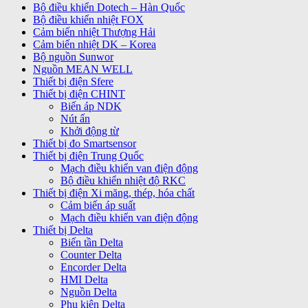
Bộ điều khiển Dotech – Hàn Quốc
Bộ điều khiển nhiệt FOX
Cảm biến nhiệt Thượng Hải
Cảm biến nhiệt DK – Korea
Bộ nguồn Sunwor
Nguồn MEAN WELL
Thiết bị điện Sfere
Thiết bị điện CHINT
Biến áp NDK
Nút ấn
Khởi động từ
Thiết bị đo Smartsensor
Thiết bị điện Trung Quốc
Mạch điều khiển van điện động
Bộ điều khiển nhiệt độ RKC
Thiết bị điện Xi măng, thép, hóa chất
Cảm biến áp suất
Mạch điều khiển van điện động
Thiết bị Delta
Biến tần Delta
Counter Delta
Encorder Delta
HMI Delta
Nguồn Delta
Phụ kiện Delta