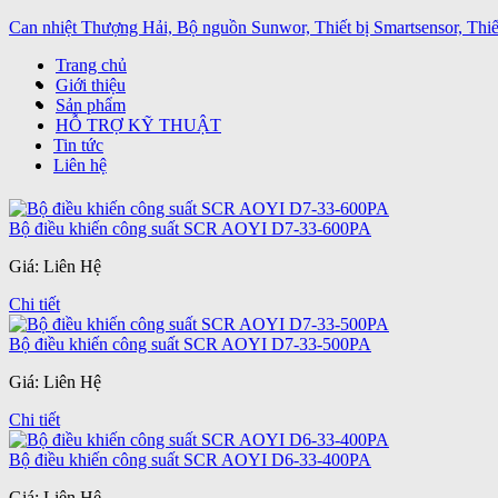
Can nhiệt Thượng Hải, Bộ nguồn Sunwor, Thiết bị Smartsensor, Thiết
Trang chủ
Giới thiệu
Sản phẩm
HỖ TRỢ KỸ THUẬT
Tin tức
Liên hệ
Bộ điều khiến công suất SCR AOYI D7-33-600PA
Giá: Liên Hệ
Chi tiết
Bộ điều khiến công suất SCR AOYI D7-33-500PA
Giá: Liên Hệ
Chi tiết
Bộ điều khiến công suất SCR AOYI D6-33-400PA
Giá: Liên Hệ