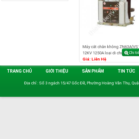
Máy cắt chân không ZN63A(VS
Chi ti
12KV 1250A loại di chuyển ( dra
Giá: Liên Hệ
TRANG CHỦ
GIỚI THIỆU
SẢN PHẨM
TIN TỨC
Địa chỉ : Số 3 ngách 15/47 Gốc Đề, Phường Hoàng Văn Thụ, Qu