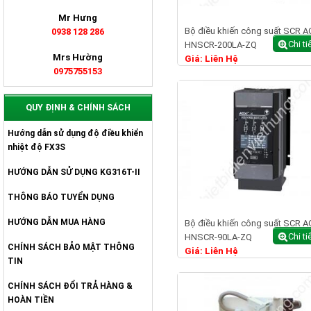
Mr Hưng
Bộ điều khiến công suất SCR A
0938 128 286
Chi ti
HNSCR-200LA-ZQ
Mrs Hường
Giá: Liên Hệ
0975755153
QUY ĐỊNH & CHÍNH SÁCH
Hướng dẫn sử dụng độ điều khiển
nhiệt độ FX3S
HƯỚNG DẪN SỬ DỤNG KG316T-II
THÔNG BÁO TUYỂN DỤNG
HƯỚNG DẪN MUA HÀNG
Bộ điều khiến công suất SCR A
Chi ti
HNSCR-90LA-ZQ
CHÍNH SÁCH BẢO MẬT THÔNG
Giá: Liên Hệ
TIN
CHÍNH SÁCH ĐỔI TRẢ HÀNG &
HOÀN TIỀN