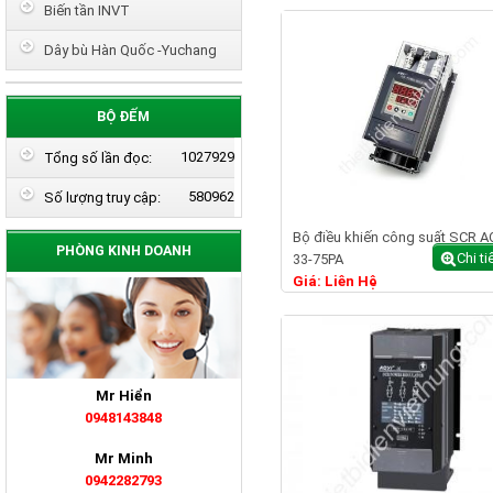
Biến tần INVT
Dây bù Hàn Quốc -Yuchang
BỘ ĐẾM
1027929
Tổng số lần đọc:
580962
Số lượng truy cập:
Bộ điều khiến công suất SCR A
PHÒNG KINH DOANH
Chi ti
33-75PA
Giá: Liên Hệ
Mr Hiển
0948143848
Mr Minh
0942282793