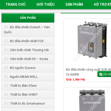
TRANG CHỦ
GIỚI THIỆU
SẢN PHẨM
HỖ TRỢ K
SẢN PHẨM
Bộ điều khiển Dotech – Hàn
Quốc
Bộ điều khiển nhiệt FOX
Cảm biến nhiệt Thượng Hải
Cảm biến nhiệt DK – Korea
Bộ nguồn Sunwor
Bộ điều khiến công suất SCR A
Chi ti
33-600PA
Nguồn MEAN WELL
Giá: Liên Hệ
Thiết bị điện Sfere
Thiết bị điện CHINT
Thiết bị đo Smartsensor