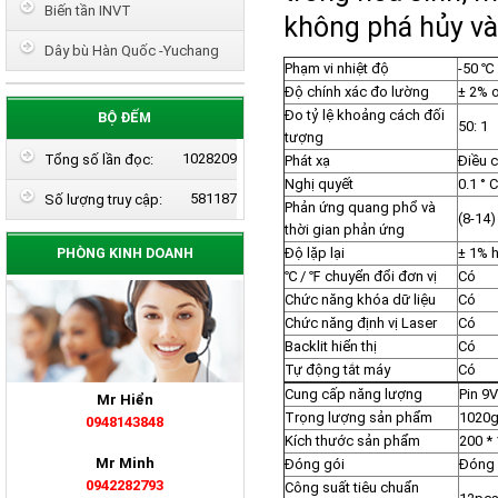
Biến tần INVT
không phá hủy và
Dây bù Hàn Quốc -Yuchang
Phạm vi nhiệt độ
-50 ℃
Độ chính xác đo lường
± 2% 
Đo tỷ lệ khoảng cách đối
BỘ ĐẾM
50: 1
tượng
1028209
Tổng số lần đọc:
Phát xạ
Điều c
Nghị quyết
0.1 ° 
581187
Số lượng truy cập:
Phản ứng quang phổ và
(8-14
thời gian phản ứng
PHÒNG KINH DOANH
Độ lặp lại
± 1% 
℃ / ℉ chuyển đổi đơn vị
Có
Chức năng khóa dữ liệu
Có
Chức năng định vị Laser
Có
Backlit hiển thị
Có
Tự động tắt máy
Có
Cung cấp năng lượng
Pin 9V
Mr Hiển
Trọng lượng sản phẩm
1020
0948143848
Kích thước sản phẩm
200 *
Mr Minh
Đóng gói
Đóng
0942282793
Công suất tiêu chuẩn