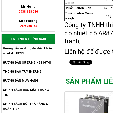
12pc
Carton
Mr Hưng
Chuẩn Carton Kích
52,5 
0938 128 286
Chuẩn Carton Gross
14kg
Weight
Mrs Hường
Công ty TNHH thi
0975755153
đo nhiệt độ AR87
QUY ĐỊNH & CHÍNH SÁCH
tranh,
Hướng dẫn sử dụng độ điều khiển
Liên hệ để được t
nhiệt độ FX3S
HƯỚNG DẪN SỬ DỤNG KG316T-II
THÔNG BÁO TUYỂN DỤNG
SẢN PHẨM LI
HƯỚNG DẪN MUA HÀNG
CHÍNH SÁCH BẢO MẬT THÔNG
TIN
CHÍNH SÁCH ĐỔI TRẢ HÀNG &
HOÀN TIỀN