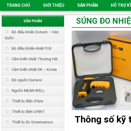
TRANG CHỦ
GIỚI THIỆU
SẢN PHẨM
HỖ TRỢ K
SÚNG ĐO NHIỆ
SẢN PHẨM
Bộ điều khiển Dotech – Hàn
Quốc
Bộ điều khiển nhiệt FOX
Cảm biến nhiệt Thượng Hải
Cảm biến nhiệt DK – Korea
Bộ nguồn Sunwor
Nguồn MEAN WELL
Thiết bị điện Sfere
Thiết bị điện CHINT
Thông số kỹ t
Thiết bị đo Smartsensor