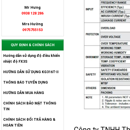
Mr Hưng
0938 128 286
Mrs Hường
0975755153
QUY ĐỊNH & CHÍNH SÁCH
Hướng dẫn sử dụng độ điều khiển
nhiệt độ FX3S
HƯỚNG DẪN SỬ DỤNG KG316T-II
THÔNG BÁO TUYỂN DỤNG
HƯỚNG DẪN MUA HÀNG
CHÍNH SÁCH BẢO MẬT THÔNG
TIN
CHÍNH SÁCH ĐỔI TRẢ HÀNG &
HOÀN TIỀN
Công ty TNHH Thi