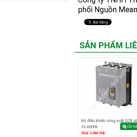
phối Nguồn Meanw
SẢN PHẨM LI
Bộ điều khiến công suất SCR A
Chi ti
33-600PA
Giá: Liên Hệ