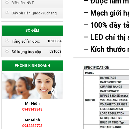
– Được làm mát
Biến tần INVT
– Mạch giới hạ
Dây bù Hàn Quốc -Yuchang
– 100% đầy tải 
BỘ ĐẾM
– LED chỉ thị s
1028064
Tổng số lần đọc:
– Kích thước ngu
581063
Số lượng truy cập:
PHÒNG KINH DOANH
Mr Hiển
0948143848
Mr Minh
0942282793