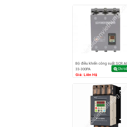
Bộ điều khiến công suất SCR A
Chi ti
33-300PA
Giá: Liên Hệ