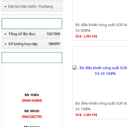
Dây bù Hàn Quốc -Yuchang
BỘ ĐẾM
Bộ điều khiến công suất SCR A
33-300PA
Chi ti
Tổng số lần đọc:
1027993
Giá: Liên Hệ
Số lượng truy cập:
580997
PHÒNG KINH DOANH
Mr Hiển
0948143848
Bộ điều khiến công suất SCR A
33-150PA
Chi ti
Mr Minh
Giá: Liên Hệ
0942282793