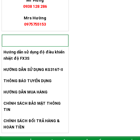
Mr Hưng
0938 128 286
Mrs Hường
0975755153
QUY ĐỊNH & CHÍNH SÁCH
Hướng dẫn sử dụng độ điều khiển
nhiệt độ FX3S
HƯỚNG DẪN SỬ DỤNG KG316T-II
THÔNG BÁO TUYỂN DỤNG
HƯỚNG DẪN MUA HÀNG
CHÍNH SÁCH BẢO MẬT THÔNG
TIN
CHÍNH SÁCH ĐỔI TRẢ HÀNG &
HOÀN TIỀN