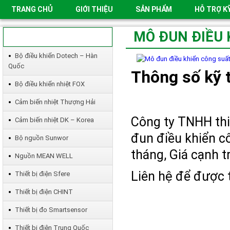
TRANG CHỦ
GIỚI THIỆU
SẢN PHẨM
HỖ TRỢ K
MÔ ĐUN ĐIỀU 
SẢN PHẨM
Bộ điều khiển Dotech – Hàn
Quốc
Thông số kỹ t
Bộ điều khiển nhiệt FOX
Cảm biến nhiệt Thượng Hải
Công ty TNHH thi
Cảm biến nhiệt DK – Korea
đun điều khiển c
Bộ nguồn Sunwor
tháng, Giá cạnh t
Nguồn MEAN WELL
Liên hệ để được t
Thiết bị điện Sfere
Thiết bị điện CHINT
Thiết bị đo Smartsensor
Thiết bị điện Trung Quốc