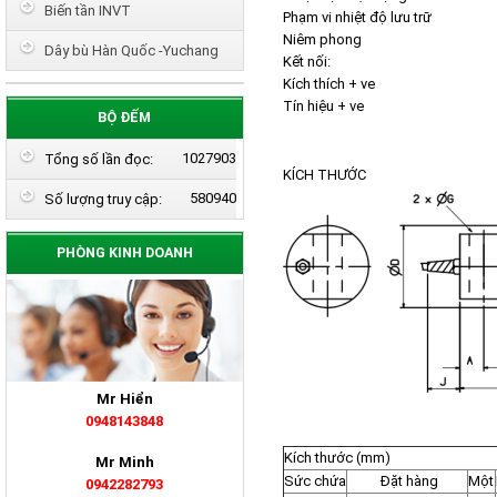
Biến tần INVT
Phạm vi nhiệt độ lưu trữ
Niêm phong
Dây bù Hàn Quốc -Yuchang
Kết nối:
Kích thích + ve
Tín hiệu + ve
BỘ ĐẾM
1027903
Tổng số lần đọc:
KÍCH THƯỚC
580940
Số lượng truy cập:
PHÒNG KINH DOANH
Mr Hiển
0948143848
Kích thước (mm)
Mr Minh
Sức chứa
Đặt hàng
Một
0942282793