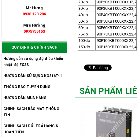
20klb
90P20KBT000XXX
15,7
Mr Hưng
30klb
90P30KBT000XXX
22,4
0938 128 286
40klb
90P40KBT000XXX
22,4
50klb
90P50KBT000XXX
22,4
Mrs Hường
60klb
90P60KBT000XXX
22,4
0975755153
75klb
90P75KBT000XXX
22,4
100klb
90P100KBT000XX
22,4
150klb
90P150KBT000XX
22,4
QUY ĐỊNH & CHÍNH SÁCH
Hướng dẫn sử dụng độ điều khiển
nhiệt độ FX3S
HƯỚNG DẪN SỬ DỤNG KG316T-II
THÔNG BÁO TUYỂN DỤNG
SẢN PHẨM LI
HƯỚNG DẪN MUA HÀNG
CHÍNH SÁCH BẢO MẬT THÔNG
TIN
CHÍNH SÁCH ĐỔI TRẢ HÀNG &
HOÀN TIỀN