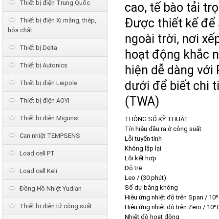
Thiết bị điện Trung Quốc
cao, tế bào tải t
Được thiết kế để
Thiết bị điện Xi măng, thép,
hóa chất
ngoài trời, nơi xế
Thiết bị Delta
hoạt động khắc n
Thiết bị Autonics
hiện dễ dàng vớ
dưới để biết chi 
Thiết bị điện Leipole
(TWA)
Thiết bị điện AOYI
Thiết bị điện Migunst
THÔNG SỐ KỸ THUẬT
Tín hiệu đầu ra ở công suất
Can nhiệt TEMPSENS
Lỗi tuyến tính
Không lặp lại
Load cell PT
Lỗi kết hợp
Độ trễ
Load cell Keli
Leo / (30 phút)
Số dư bằng không
Đồng Hồ Nhiệt Yudian
Hiệu ứng nhiệt độ trên Span / 10
Thiết bị điện tử công suất
Hiệu ứng nhiệt độ trên Zero / 10º
Nhiệt độ hoạt động