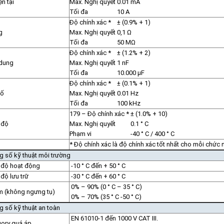
ện tại
Max. Nghị quyết
0.01 mA
Tối đa
10 A
Độ chính xác *
± (0.9% + 1)
g
Max. Nghị quyết
0,1 Ω
Tối đa
50 MΩ
Độ chính xác *
± (1.2% + 2)
 dung
Max. Nghị quyết
1 nF
Tối đa
10.000 μF
Độ chính xác *
± (0.1% + 1)
số
Max. Nghị quyết
0.01 Hz
Tối đa
100 kHz
179 – Độ chính xác *
± (1.0% + 10)
 độ
Max. Nghị quyết
0.1 ° C
Phạm vi
-40 ° C / 400 ° C
*
Độ chính xác là độ chính xác tốt nhất cho mỗi chức 
 số kỹ thuật môi trường
 độ hoạt động
-10 ° C đến + 50 ° C
 độ lưu trữ
-30 ° C đến + 60 ° C
0% – 90% (0 ° C – 35 ° C)
 (không ngưng tụ)
0% – 70% (35 ° C -50 ° C)
 số kỹ thuật an toàn
EN 61010-1 đến 1000 V CAT III.
ory quá áp