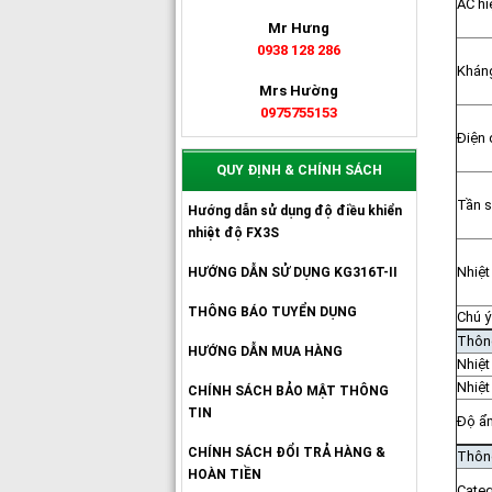
AC hi
Mr Hưng
0938 128 286
Khán
Mrs Hường
0975755153
Điện
QUY ĐỊNH & CHÍNH SÁCH
Tần 
Hướng dẫn sử dụng độ điều khiển
nhiệt độ FX3S
Nhiệt
HƯỚNG DẪN SỬ DỤNG KG316T-II
THÔNG BÁO TUYỂN DỤNG
Chú ý
Thông
HƯỚNG DẪN MUA HÀNG
Nhiệt
Nhiệt
CHÍNH SÁCH BẢO MẬT THÔNG
TIN
Độ ẩm
CHÍNH SÁCH ĐỔI TRẢ HÀNG &
Thông
HOÀN TIỀN
Categ