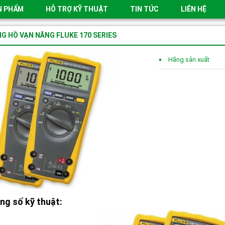
N PHẨM
HỖ TRỢ KỸ THUẬT
TIN TỨC
LIÊN HỆ
G HỒ VẠN NĂNG FLUKE 170 SERIES
Hãng sản xuất
ng số kỹ thuật: