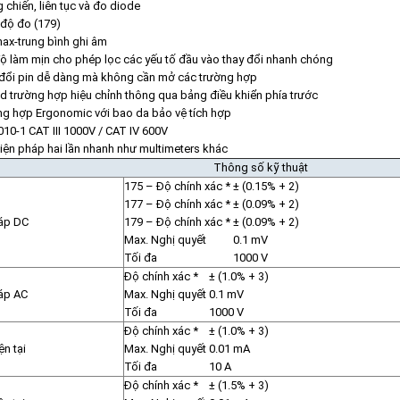
 chiến, liên tục và đo diode
 độ đo (179)
ax-trung bình ghi âm
ộ làm mịn cho phép lọc các yếu tố đầu vào thay đổi nhanh chóng
đổi pin dễ dàng mà không cần mở các trường hợp
d trường hợp hiệu chỉnh thông qua bảng điều khiển phía trước
g hợp Ergonomic với bao da bảo vệ tích hợp
10-1 CAT III 1000V / CAT IV 600V
iện pháp hai lần nhanh như multimeters khác
Thông số kỹ thuật
175 – Độ chính xác *
± (0.15% + 2)
177 – Độ chính xác *
± (0.09% + 2)
áp DC
179 – Độ chính xác *
± (0.09% + 2)
Max. Nghị quyết
0.1 mV
Tối đa
1000 V
Độ chính xác *
± (1.0% + 3)
áp AC
Max. Nghị quyết
0.1 mV
Tối đa
1000 V
Độ chính xác *
± (1.0% + 3)
ện tại
Max. Nghị quyết
0.01 mA
Tối đa
10 A
Độ chính xác *
± (1.5% + 3)