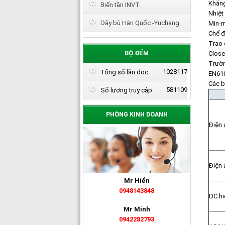
Kháng
Biến tần INVT
Nhiệt
Dây bù Hàn Quốc -Yuchang
Min-m
Chế đ
Trao 
BỘ ĐẾM
Close
Trườn
1028117
Tổng số lần đọc:
EN610
Các b
581109
Số lượng truy cập:
PHÒNG KINH DOANH
Điện 
Điện 
Mr Hiển
0948143848
DC hi
Mr Minh
0942282793