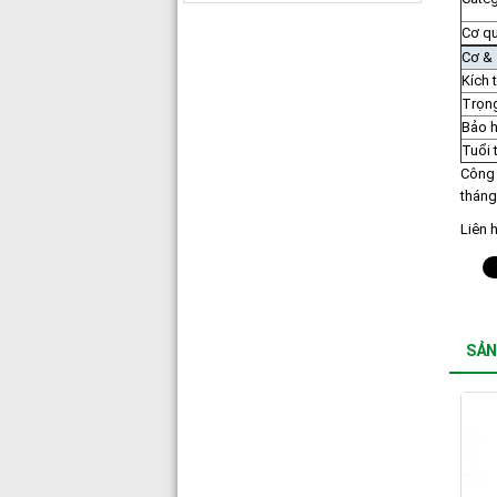
Cơ qu
Cơ & 
Kích 
Trọn
Bảo 
Tuổi 
Công 
tháng
Liên 
SẢN