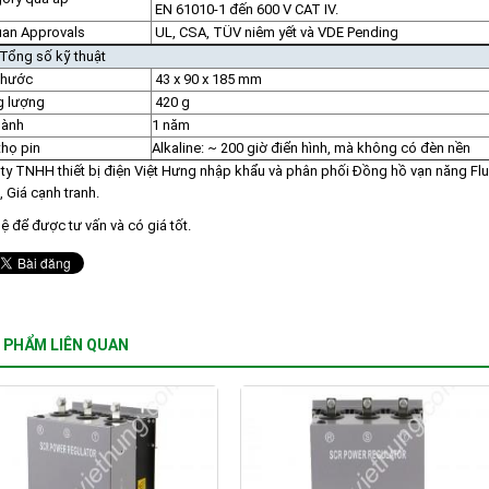
EN 61010-1 đến 600 V CAT IV.
an Approvals
UL, CSA, TÜV niêm yết và VDE Pending
Tổng số kỹ thuật
thước
43 x 90 x 185 mm
g lượng
420 g
hành
1 năm
thọ pin
Alkaline:
~ 200 giờ điển hình, mà không có đèn nền
ty TNHH thiết bị điện Việt Hưng nhập khẩu và phân phối Đồng hồ vạn năng Flu
, Giá cạnh tranh.
hệ để được tư vấn và có giá tốt.
 PHẨM LIÊN QUAN