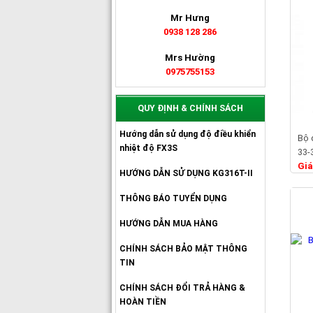
Mr Hưng
0938 128 286
Mrs Hường
0975755153
QUY ĐỊNH & CHÍNH SÁCH
Hướng dẫn sử dụng độ điều khiển
Bộ 
nhiệt độ FX3S
33-
Giá
HƯỚNG DẪN SỬ DỤNG KG316T-II
THÔNG BÁO TUYỂN DỤNG
HƯỚNG DẪN MUA HÀNG
CHÍNH SÁCH BẢO MẬT THÔNG
TIN
CHÍNH SÁCH ĐỔI TRẢ HÀNG &
HOÀN TIỀN