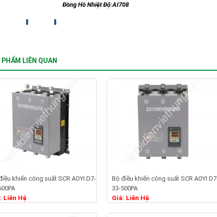
Đồng Hồ Nhiệt Độ:AI708
 PHẨM LIÊN QUAN
điều khiến công suất SCR AOYI D7-
Bộ điều khiến công suất SCR AOYI D7
Chi tiết
Chi tiết
600PA
33-500PA
: Liên Hệ
Giá: Liên Hệ