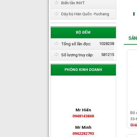
Biến tần INVT
Dây bù Hàn Quốc -Yuchang
BỘ ĐẾM
SẢN
1028238
Tổng số lần đọc:
581215
Số lượng truy cập:
PHÒNG KINH DOANH
Mr Hiển
Bộ 
0948143848
33-
Giá
Mr Minh
0942282793