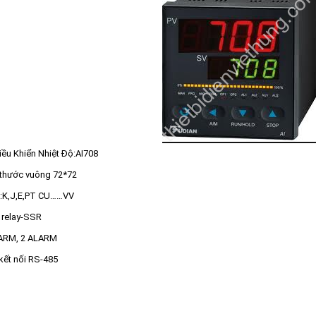
iều Khiển Nhiệt Độ:AI708
 thước vuông 72*72
t:K,J,E,PT CU……VV
 relay-SSR
LARM, 2 ALARM
kết nối RS-485