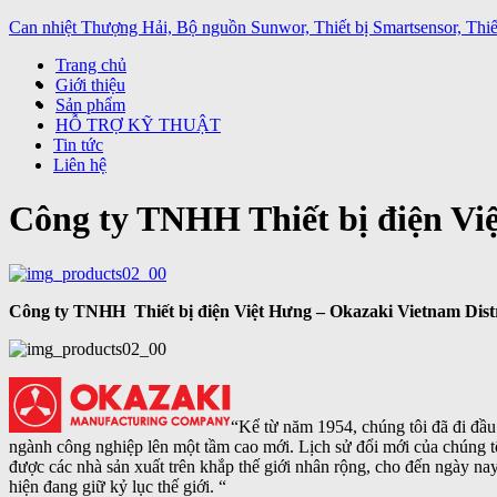
Can nhiệt Thượng Hải, Bộ nguồn Sunwor, Thiết bị Smartsensor, Thiết
Trang chủ
Giới thiệu
Sản phẩm
HỖ TRỢ KỸ THUẬT
Tin tức
Liên hệ
Công ty TNHH Thiết bị điện Việ
Công ty TNHH Thiết bị điện Việt Hưng – Okazaki Vietnam Distr
“
Kể từ năm 1954, chúng tôi đã đi đầu 
ngành công nghiệp lên một tầm cao mới.
Lịch sử đổi mới của chúng t
được các nhà sản xuất trên khắp thế giới nhân rộng, cho đến ngày nay 
hiện đang giữ kỷ lục thế giới. “