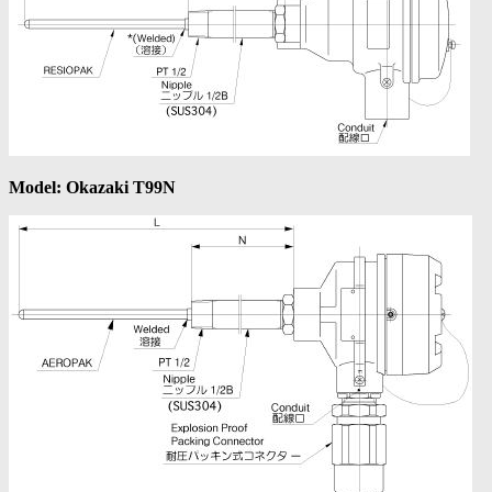
Model: Okazaki T99N