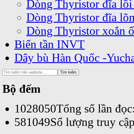
Dòng Thyristor đĩa lồ
Dòng Thyristor đĩa l
Dòng Thyristor xoắn 
Biến tần INVT
Dây bù Hàn Quốc -Yuch
Bộ đếm
1028050
Tổng số lần đọc
581049
Số lượng truy cập