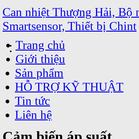
Can nhiệt Thượng Hải, Bộ 
Smartsensor, Thiết bị Chint
Trang chủ
Giới thiệu
Sản phẩm
HỖ TRỢ KỸ THUẬT
Tin tức
Liên hệ
Cảm biến áp suất