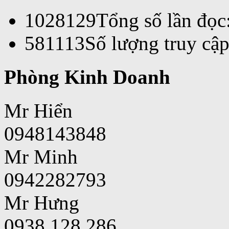
1028129
Tổng số lần đọc
581113
Số lượng truy cập
Phòng Kinh Doanh
Mr Hiển
0948143848
Mr Minh
0942282793
Mr Hưng
0938 128 286