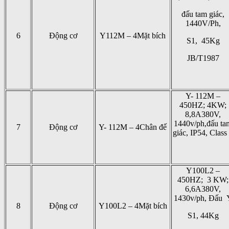
đấu tam giác,
1440V/Ph,
6
Động cơ
Y112M – 4Mặt bích
S1, 45Kg
JB/T1987
Y- 112M –
450HZ; 4KW;
8,8A380V,
1440v/ph,đấu ta
7
Động cơ
Y- 112M – 4Chân đế
giác, IP54, Class
Y100L2 –
450HZ; 3 KW;
6,6A380V,
1430v/ph, Đấu 
8
Động cơ
Y100L2 – 4Mặt bích
S1, 44Kg