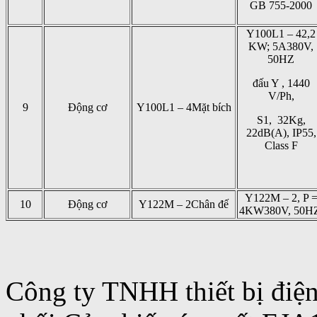
GB 755-2000
Y100L1 – 42,2
KW; 5A380V,
50HZ
đấu Y , 1440
V/Ph,
9
Động cơ
Y100L1 – 4Mặt bích
S1, 32Kg,
22dB(A), IP55,
Class F
Y122M – 2, P 
10
Động cơ
Y122M – 2Chân đế
4KW380V, 50H
Công ty TNHH thiết bị điệ