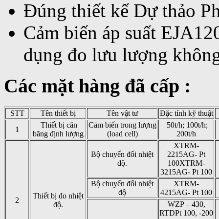
Đúng thiết kế Dự thảo P
Cảm biến áp suất EJA120A
dụng đo lưu lượng không
Các mặt hàng đã cấp :
STT
Tên thiết bị
Tên vật tư
Đặc tính kỹ thuật
Thiết bị cân
Cảm biến trong lượng
50t/h; 100t/h;
1
băng định lượng
(load cell)
200t/h
XTRM-
Bộ chuyển đổi nhiệt
2215AG- Pt
độ.
100XTRM-
3215AG- Pt 100
Bộ chuyển đổi nhiệt
XTRM-
độ
4215AG- Pt 100
Thiết bị đo nhiệt
2
WZP – 430,
độ.
RTDPt 100, -200