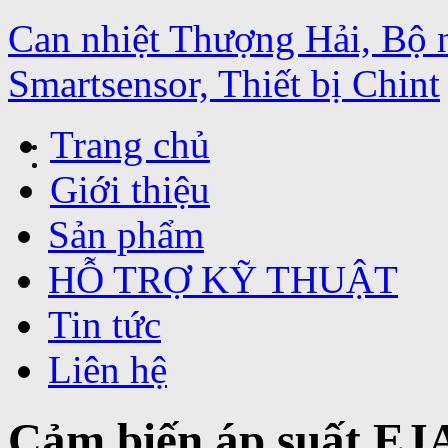
Can nhiệt Thượng Hải, Bộ 
Smartsensor, Thiết bị Chint
Trang chủ
Giới thiệu
Sản phẩm
HỖ TRỢ KỸ THUẬT
Tin tức
Liên hệ
Cảm biến áp suất E