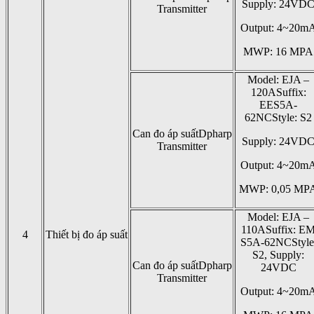
Supply: 24VD
Transmitter
Output: 4~20m
MWP: 16 MPA
Model: EJA –
120ASuffix:
EES5A-
62NCStyle: S2
Can đo áp suấtDpharp
Supply: 24VD
Transmitter
Output: 4~20m
MWP: 0,05 MP
Model: EJA –
110ASuffix: E
4
Thiết bị đo áp suất
S5A-62NCStyle
S2, Supply:
Can đo áp suấtDpharp
24VDC
Transmitter
Output: 4~20m