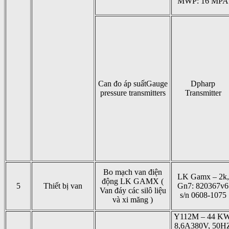
MWP: 16 MPA
Can đo áp suấtGauge
Dpharp
pressure transmitters
Transmitter
Bo mạch van điện
LK Gamx – 2k,
động LK GAMX (
5
Thiết bị van
Gn7: 820367v6
Van đáy các silô liệu
s/n 0608-1075
và xi măng )
Y112M – 44 KW
8,6A380V, 50H