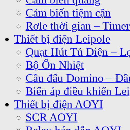
Cảm biến tiệm cận
Rơle thời gian – Timer
Thiết bị điện Leipole
Quạt Hút Tủ Điện – Lọ
Bộ Ổn Nhiệt
Cầu đấu Domino – Đầu
Biến áp điều khiển Le
Thiết bị điện AOYI
SCR AOYI