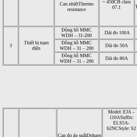
~ 450CB class
Can nhiệtThermo
07.1
resistance
Động hồ MMC
Dải đo 100A
WDH – 31-200
Thiết bị trạm
Đồng hồ MMC
3
Dải đo 50A
điện
WDH – 31 – 200
Đồng hồ MMC
Dải đo 80A
WDH – 31 – 200
Model: EJA –
110ASuffix:
ELS5A-
62NCStyle: S2
Can đo áp suấtDpharp