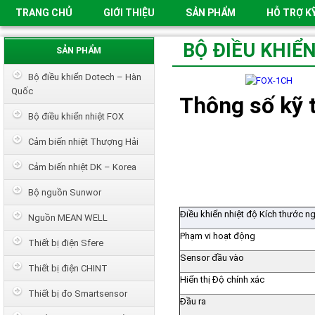
TRANG CHỦ
GIỚI THIỆU
SẢN PHẨM
HỖ TRỢ K
BỘ ĐIỀU KHIỂ
SẢN PHẨM
Bộ điều khiển Dotech – Hàn
Quốc
Thông số kỹ t
Bộ điều khiển nhiệt FOX
Cảm biến nhiệt Thượng Hải
Cảm biến nhiệt DK – Korea
Bộ nguồn Sunwor
Điều khiển nhiệt độ Kích thước n
Nguồn MEAN WELL
Phạm vi hoạt động
Thiết bị điện Sfere
Sensor đầu vào
Thiết bị điện CHINT
Hiển thị Độ chính xác
Thiết bị đo Smartsensor
Đầu ra