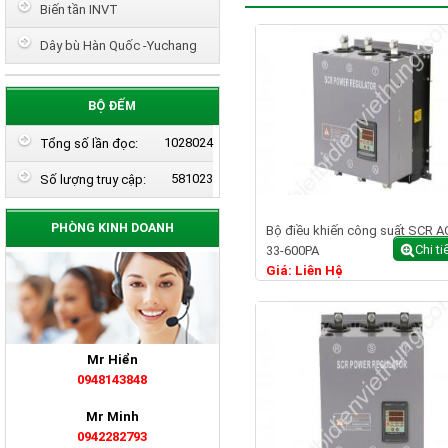
Biến tần INVT
Dây bù Hàn Quốc -Yuchang
BỘ ĐẾM
1028024
Tổng số lần đọc:
581023
Số lượng truy cập:
PHÒNG KINH DOANH
Bộ điều khiến công suất SCR A
Chi ti
33-600PA
Giá: Liên Hệ
Mr Hiển
0948143848
Mr Minh
0942282793