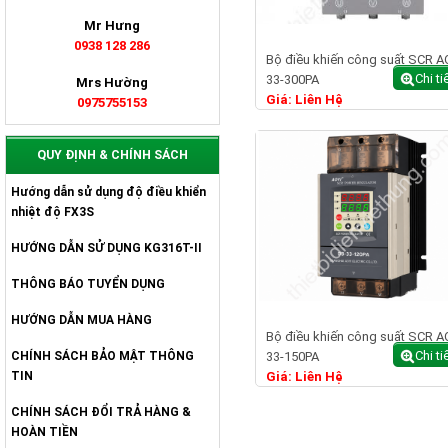
Mr Hưng
0938 128 286
Bộ điều khiến công suất SCR A
Chi ti
33-300PA
Mrs Hường
Giá: Liên Hệ
0975755153
QUY ĐỊNH & CHÍNH SÁCH
Hướng dẫn sử dụng độ điều khiển
nhiệt độ FX3S
HƯỚNG DẪN SỬ DỤNG KG316T-II
THÔNG BÁO TUYỂN DỤNG
HƯỚNG DẪN MUA HÀNG
Bộ điều khiến công suất SCR A
Chi ti
CHÍNH SÁCH BẢO MẬT THÔNG
33-150PA
TIN
Giá: Liên Hệ
CHÍNH SÁCH ĐỔI TRẢ HÀNG &
HOÀN TIỀN