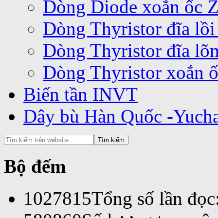
Dòng Diode xoắn ốc 
Dòng Thyristor đĩa lồ
Dòng Thyristor đĩa l
Dòng Thyristor xoắn 
Biến tần INVT
Dây bù Hàn Quốc -Yuch
Bộ đếm
1027815
Tổng số lần đọc