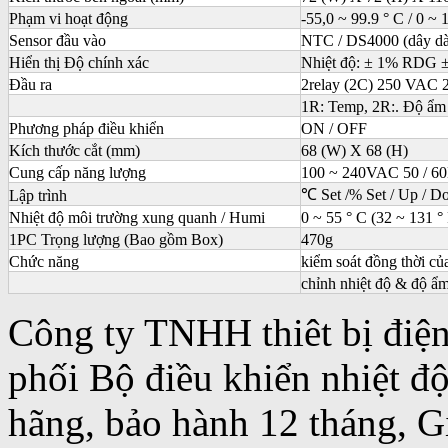
Phạm vi hoạt động
-55,0 ~ 99.9 ° C / 0 
Sensor đầu vào
NTC / DS4000 (dây dà
Hiển thị Độ chính xác
Nhiệt độ: ± 1% RDG ±
Đầu ra
2relay (2C) 250 VAC 
1R: Temp, 2R:. Độ ẩm
Phương pháp điều khiển
ON / OFF
Kích thước cắt (mm)
68 (W) X 68 (H)
Cung cấp năng lượng
100 ~ 240VAC 50 / 6
℃ Set /% Set / Up / 
Lập trình
Nhiệt độ môi trường xung quanh / Humi
0 ~ 55 ° C (32 ~ 131 
1PC Trọng lượng (Bao gồm Box)
470g
Chức năng
kiểm soát đồng thời củ
chỉnh nhiệt độ & độ ẩm
Công ty TNHH thiêt bị điệ
phối Bộ điều khiển nhiệt 
hãng, bảo hành 12 tháng, Gi