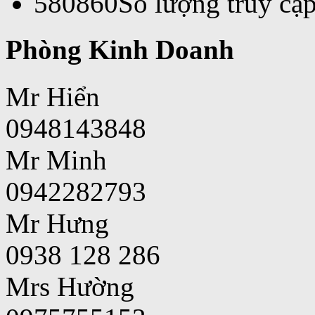
580860
Số lượng truy cập
Phòng Kinh Doanh
Mr Hiển
0948143848
Mr Minh
0942282793
Mr Hưng
0938 128 286
Mrs Hường