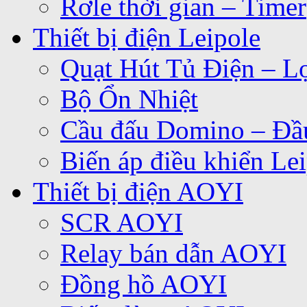
Rơle thời gian – Timer
Thiết bị điện Leipole
Quạt Hút Tủ Điện – Lọ
Bộ Ổn Nhiệt
Cầu đấu Domino – Đầu
Biến áp điều khiển Le
Thiết bị điện AOYI
SCR AOYI
Relay bán dẫn AOYI
Đồng hồ AOYI