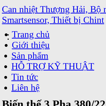
Can nhiệt Thượng Hải, Bộ 
Smartsensor, Thiết bị Chint
Trang chủ
Giới thiệu
Sản phẩm
HỖ TRỢ KỸ THUẬT
Tin tức
Liên hệ
Biến thế 3 Pha 380/