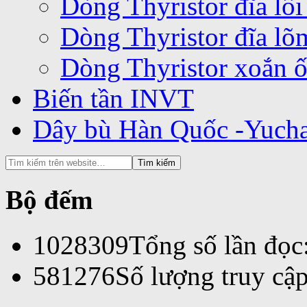
Dòng Thyristor đĩa lồ
Dòng Thyristor đĩa l
Dòng Thyristor xoắn 
Biến tần INVT
Dây bù Hàn Quốc -Yuch
Bộ đếm
1028309
Tổng số lần đọc
581276
Số lượng truy cập