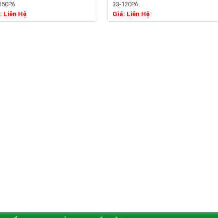
150PA
33-120PA
Chi tiết
Chi tiết
: Liên Hệ
Giá: Liên Hệ