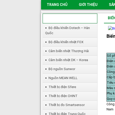
TRANG CHỦ
GIỚI THIỆU
SẢ
BIẾ
SẢN PHẨM
Bộ điều khiển Dotech – Hàn
Quốc
Biế
Bộ điều khiển nhiệt FOX
Cảm biến nhiệt Thượng Hải
Số p
Cảm biến nhiệt DK – Korea
Điện 
Điện 
Bộ nguồn Sunwor
Công
Cấp b
Nguồn MEAN WELL
Tiêu 
Thiết bị điện Sfere
Màu 
Phụ k
Thiết bị điện CHINT
Quy c
Công 
Thiết bị đo Smartsensor
Nam
Thiết bị điện Trung Quốc