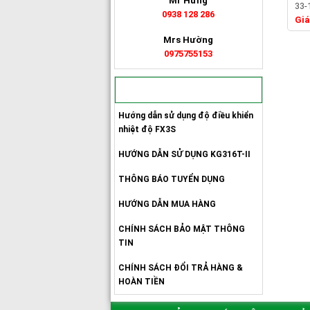
Mr Hưng
33-
0938 128 286
Giá
Mrs Hường
0975755153
QUY ĐỊNH & CHÍNH SÁCH
Hướng dẫn sử dụng độ điều khiển
nhiệt độ FX3S
HƯỚNG DẪN SỬ DỤNG KG316T-II
THÔNG BÁO TUYỂN DỤNG
HƯỚNG DẪN MUA HÀNG
CHÍNH SÁCH BẢO MẬT THÔNG
TIN
CHÍNH SÁCH ĐỔI TRẢ HÀNG &
HOÀN TIỀN