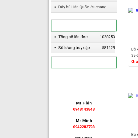
Dây bù Hàn Quốc -Yuchang
BỘ ĐẾM
Tổng số lần đọc:
1028253
Số lượng truy cập:
581229
Bộ 
33-
Giá
PHÒNG KINH DOANH
Mr Hiển
0948143848
Mr Minh
0942282793
Bộ 