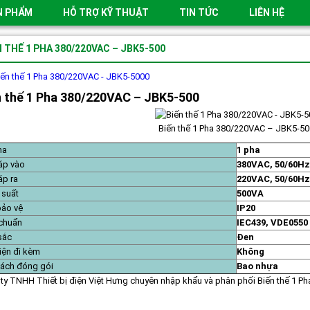
N PHẨM
HỖ TRỢ KỸ THUẬT
TIN TỨC
LIÊN HỆ
N THẾ 1 PHA 380/220VAC – JBK5-500
n thế 1 Pha 380/220VAC – JBK5-500
Biến thế 1 Pha 380/220VAC – JBK5-50
ha
1 pha
áp vào
380VAC, 50/60Hz
áp ra
220VAC, 50/60Hz
 suất
500VA
ảo vệ
IP20
chuẩn
IEC439, VDE0550
sắc
Đen
iện đi kèm
Không
ách đóng gói
Bao nhựa
ty TNHH Thiết bị điện Việt Hưng chuyên nhập khẩu và phân phối Biến thế 1 Ph