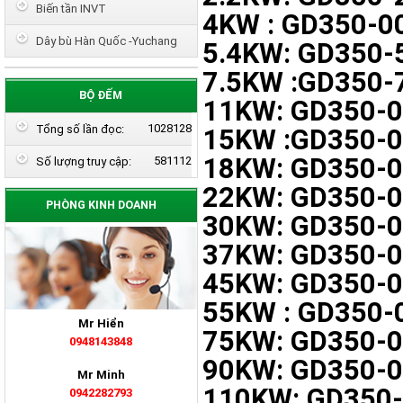
Biến tần INVT
4KW : GD350-0
Dây bù Hàn Quốc -Yuchang
5.4KW: GD350-
7.5KW :GD350-
BỘ ĐẾM
11KW: GD350-
1028128
Tổng số lần đọc:
15KW :GD350-
18KW: GD350-
581112
Số lượng truy cập:
22KW: GD350-
PHÒNG KINH DOANH
30KW: GD350-
37KW: GD350-
45KW: GD350-
55KW : GD350-
Mr Hiển
75KW: GD350-
0948143848
90KW: GD350-
Mr Minh
110KW: GD350
0942282793