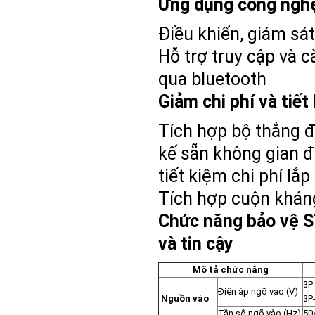
Ứng dụng công nghệ 
Điều khiển, giám sát
Hỗ trợ truy cập và c
qua bluetooth
Giảm chi phı́ và tiế
Tích hợp bộ thắng đ
kế sẵn không gian đ
tiết kiệm chi phí lắp
Tı́ch hợp cuộn khá
Chức năng bảo vệ S
và tin cậy
Mô tả chức năng
3P
Điện áp ngõ vào (V)
Nguồn vào
3P
Tần số ngõ vào (Hz)
50