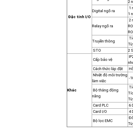
2 
1 
Digital ngõ ra
1 
Đặc tính I/O
2 
Relay ngõ ra
RO
RO
Tí
Truyền thông
Tù
STO
2 
IP
Cấp bảo vệ
nh
Cách thức lắp đặt
Hỗ
Nhiệt độ môi trường
-1
làm việc
Tí
Khác
Bộ thắng động
Tí
năng
Tù
Card PLC
6 D
Card I/O
4 D
Đố
Bộ lọc EMC
Tù