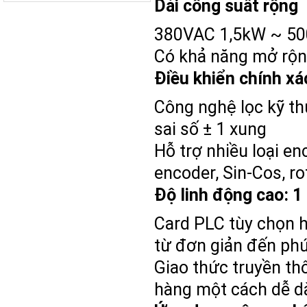
Dải công suất rộng
380VAC 1,5kW ~ 5
Có khả năng mở rộ
Điều khiển chính xá
Công nghệ lọc kỹ th
sai số ± 1 xung
Hỗ trợ nhiều loại e
encoder, Sin-Cos, r
Độ linh động cao: 1
Card PLC tùy chọn h
từ đơn giản đến ph
Giao thức truyền th
hàng một cách dễ d