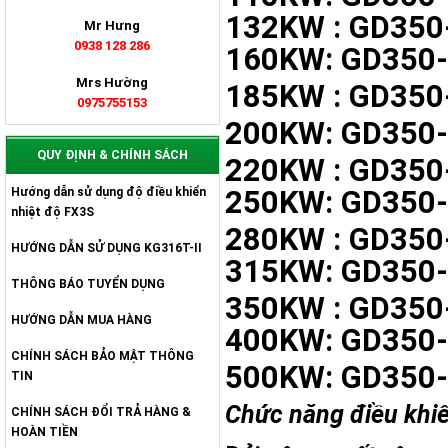
132KW : GD350
Mr Hưng
0938 128 286
160KW: GD350
Mrs Hường
185KW : GD350
0975755153
200KW: GD350
QUY ĐỊNH & CHÍNH SÁCH
220KW : GD350
Hướng dẫn sử dụng độ điều khiển
250KW: GD350
nhiệt độ FX3S
280KW : GD350
HƯỚNG DẪN SỬ DỤNG KG316T-II
315KW: GD350
THÔNG BÁO TUYỂN DỤNG
350KW : GD350
HƯỚNG DẪN MUA HÀNG
400KW: GD350
CHÍNH SÁCH BẢO MẬT THÔNG
500KW: GD350
TIN
Chức năng điều khiể
CHÍNH SÁCH ĐỔI TRẢ HÀNG &
HOÀN TIỀN