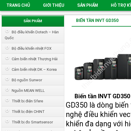
TRANG CHỦ
GIỚI THIỆU
SẢN PHẨM
HỖ TRỢ K
BIẾN TẦN INVT GD350
SẢN PHẨM
Bộ điều khiển Dotech – Hàn
Quốc
Bộ điều khiển nhiệt FOX
Cảm biến nhiệt Thượng Hải
Cảm biến nhiệt DK – Korea
Bộ nguồn Sunwor
Nguồn MEAN WELL
Biến tần INVT GD350
Thiết bị điện Sfere
GD350 là dòng biến 
Thiết bị điện CHINT
nghệ điều khiển vec
khiển đa dạng với h
Thiết bị đo Smartsensor