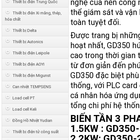
nghệ của nền công n
Thiết bị điện Trung Quốc
thể giám sát và vận 
Thiết bị điện Xi măng, thép,
hóa chất
toàn tuyệt đối.
Thiết bị Delta
Được trang bị những
Thiết bị Autonics
hoạt nhất, GD350 hứ
Thiết bị điện Leipole
cao trong thời gian
từ đơn giản đến phứ
Thiết bị điện AOYI
GD350 đặc biệt phù 
Thiết bị điện Migunst
thống, với PLC card
Can nhiệt TEMPSENS
cá nhân hóa ứng dụn
Load cell PT
tổng chi phı́ hệ thố
Load cell Keli
BIẾN TẦN 3 PH
Đồng Hồ Nhiệt Yudian
1.5KW : GD350
Thiết bị điện tử công suất
2.2KW: GD350-