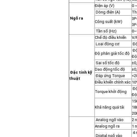
Điện áp (V)
0 
Dòng điện (A)
Th
Ngõ ra
3P
Công suất (kW)
3P
Tần số (Hz)
0~
Chế độ điều khiển
V/
Loại động cơ
Độ
Độ
Độ phân giải tốc độ
Độ
Sai số tốc độ
±0
Dao động tốc độ
±0
Đặc tính kỹ
Đáp ứng Torque
<2
thuật
Điều khiển chính xác
10
Độ
Torque khởi động
Độ
15
Khả năng quá tải
18
20
Analog ngõ vào
2 
Analog ngõ ra
1 
4 
Digital ngõ vào