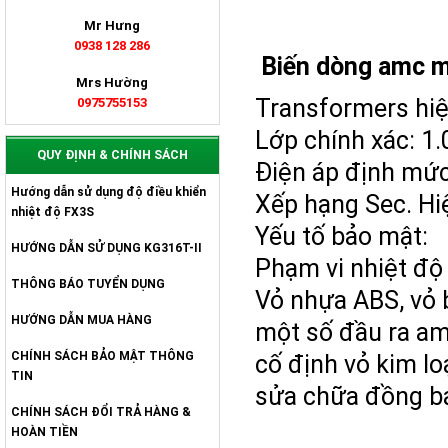
Mr Hưng
0938 128 286
Biến dòng amc m
Mrs Hường
Transformers hiệ
0975755153
Lớp chính xác: 1
QUY ĐỊNH & CHÍNH SÁCH
Điện áp định mứ
Hướng dẫn sử dụng độ điều khiển
Xếp hạng Sec. Hi
nhiệt độ FX3S
Yếu tố bảo mật:
HƯỚNG DẪN SỬ DỤNG KG316T-II
Phạm vi nhiệt độ 
THÔNG BÁO TUYỂN DỤNG
Vỏ nhựa ABS, vỏ b
HƯỚNG DẪN MUA HÀNG
một số đầu ra am
CHÍNH SÁCH BẢO MẬT THÔNG
cố định vỏ kim lo
TIN
sửa chữa đồng ba
CHÍNH SÁCH ĐỔI TRẢ HÀNG &
HOÀN TIỀN