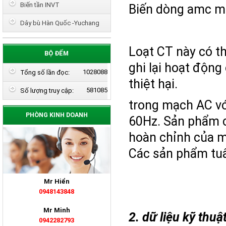
Biến tần INVT
Biến dòng amc m
Dây bù Hàn Quốc -Yuchang
Loạt CT này có th
BỘ ĐẾM
ghi lại hoạt động 
1028088
Tổng số lần đọc:
thiệt hại.
581085
Số lượng truy cập:
trong mạch AC với
PHÒNG KINH DOANH
60Hz. Sản phẩm c
hoàn chỉnh của m
Các sản phẩm tuâ
Mr Hiển
0948143848
Mr Minh
2. dữ liệu kỹ thuậ
0942282793