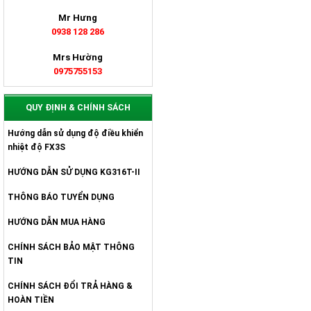
Mr Hưng
0938 128 286
Mrs Hường
0975755153
QUY ĐỊNH & CHÍNH SÁCH
Hướng dẫn sử dụng độ điều khiển
nhiệt độ FX3S
HƯỚNG DẪN SỬ DỤNG KG316T-II
THÔNG BÁO TUYỂN DỤNG
HƯỚNG DẪN MUA HÀNG
CHÍNH SÁCH BẢO MẬT THÔNG
TIN
CHÍNH SÁCH ĐỔI TRẢ HÀNG &
HOÀN TIỀN