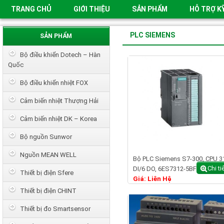
TRANG CHỦ
GIỚI THIỆU
SẢN PHẨM
HỖ TRỢ K
PLC SIEMENS
SẢN PHẨM
Bộ điều khiển Dotech – Hàn
Quốc
Bộ điều khiển nhiệt FOX
Cảm biến nhiệt Thượng Hải
Cảm biến nhiệt DK – Korea
Bộ nguồn Sunwor
Nguồn MEAN WELL
Bộ PLC Siemens S7-300, CPU 3
Chi ti
DI/6 DO, 6ES7312-5BF04-0AB0
Thiết bị điện Sfere
Giá: Liên Hệ
Thiết bị điện CHINT
Thiết bị đo Smartsensor