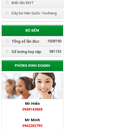
Biến tần INVT
Dây bù Hàn Quốc -Yuchang
BỘ ĐẾM
1028150
Tổng số lần đọc:
581133
Số lượng truy cập:
PHÒNG KINH DOANH
Mr Hiển
0948143848
Mr Minh
0942282793